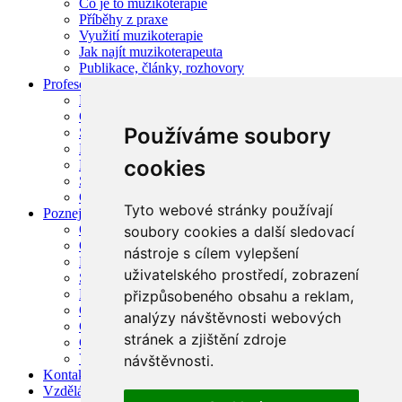
Co je to muzikoterapie
Příběhy z praxe
Využití muzikoterapie
Jak najít muzikoterapeuta
Publikace, články, rozhovory
Profese muzikoterapeut
Profesní členství CZMTA
Garantované členství CZMTA
Používáme soubory
Supervize muzikoterapie
Muzikoterapie v legislativě
cookies
Hledám / nabízím zaměstnání v oboru
Seznam míst pro praxi
Často kladené otázky
Tyto webové stránky používají
Poznej asociaci
O asociaci
soubory cookies a další sledovací
Orgány asociace
nástroje s cílem vylepšení
Lidé v asociaci
uživatelského prostředí, zobrazení
Stanovy CZMTA
Etický kodex
přizpůsobeného obsahu a reklam,
Garantované kurzy, semináře
analýzy návštěvnosti webových
Čestní členové asociace
stránek a zjištění zdroje
CHCI VSTOUPIT DO ASOCIACE
Výroční zprávy
návštěvnosti.
Kontakty
Vzdělávání