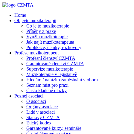
Home
Objevte muzikoterapii
Co je to muzikoterapie
Příběhy z praxe
Využití muzikoterapie
Jak najít muzikoterapeuta
Publikace, články, rozhovory
Profese muzikoterapeut
Profesní členství CZMTA
Garantované členství CZMTA
Supervize muzikoterapie
Muzikoterapie v legislativě
Hledám / nabízím zaměstnání v oboru
Seznam míst pro praxi
Často kladené otázky
Poznej asociaci
O asociaci
Orgány asociace
Lidé v asociaci
Stanovy CZMTA
Etický kodex
Garantované kurzy, semináře
Čestní členové asociace