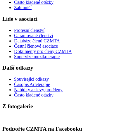
Často kladené otázky
Zahraničí
Lidé v asociaci
Profesní členství
Garantované členství
Databáze členů CZMTA
Čestní členové asociace
Dokumenty pro členy CZMTA
Supervize muzikoterapie
Další odkazy
Související odkazy
Časopis Arteterapie
Nabídky a slevy pro členy
Často kladené otázky
Z fotogalerie
Podpořte CZMTA na Facebooku