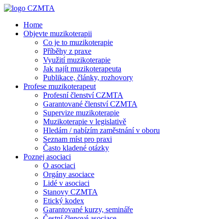
Home
Objevte muzikoterapii
Co je to muzikoterapie
Příběhy z praxe
Využití muzikoterapie
Jak najít muzikoterapeuta
Publikace, články, rozhovory
Profese muzikoterapeut
Profesní členství CZMTA
Garantované členství CZMTA
Supervize muzikoterapie
Muzikoterapie v legislativě
Hledám / nabízím zaměstnání v oboru
Seznam míst pro praxi
Často kladené otázky
Poznej asociaci
O asociaci
Orgány asociace
Lidé v asociaci
Stanovy CZMTA
Etický kodex
Garantované kurzy, semináře
Čestní členové asociace