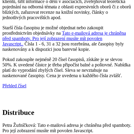
klientů, šířit informace o dění v asociacích, zveřejňovat teoretická
pojednání na odborná témata z oblasti expresivních oborů či z oborů
blízkých, zařazovat recenze na knižní novinky, články o
jednotlivých pracovištích apod.
Starší čísla časopisu je možné objednat nebo zakoupit
prostřednictvím objednávky na
Tato e-mailová adresa je chráněna
před spamboty. Pro její zobrazení musíte mít povolen
Javascript.
.
Čísla 1 - 6, 31 a 32 jsou rozebrána, ale časopisy byly
naskenovány a k dispozici jsou barevné kopie.
Pokud zakoupíte nejméně 20 čísel časopisů, získáte je se slevou
50%. K uvedené částce je třeba připočíst balné a poštovné. Nabídka
platí do vyprodání zbylých čísel. Sleva se nevztahuje na
naskenované časopisy. Cena je uvedena u každého čísla zvlášť.
Přehled čísel
Distribuce
Petra Žufníčková:
Tato e-mailová adresa je chráněna před spamboty.
Pro její zobrazení musíte mít povolen Javascript.