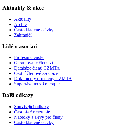
Aktuality & akce
Aktuality
Archiv
Často kladené otázky
Zahraničí
Lidé v asociaci
Profesní členství
Garantované členství
Databáze členů CZMTA
Čestní členové asociace
Dokumenty pro členy CZMTA
Supervize muzikoterapie
Další odkazy
Související odkazy
Časopis Arteterapie
Nabídky a slevy pro členy
Často kladené otázky