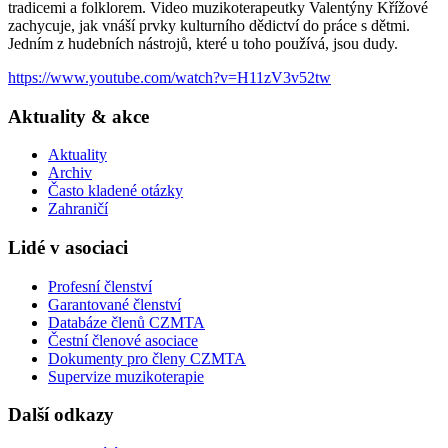
tradicemi a folklorem. Video muzikoterapeutky Valentýny Křížové
zachycuje, jak vnáší prvky kulturního dědictví do práce s dětmi.
Jedním z hudebních nástrojů, které u toho používá, jsou dudy.
https://www.youtube.com/watch?v=H11zV3v52tw
Aktuality & akce
Aktuality
Archiv
Často kladené otázky
Zahraničí
Lidé v asociaci
Profesní členství
Garantované členství
Databáze členů CZMTA
Čestní členové asociace
Dokumenty pro členy CZMTA
Supervize muzikoterapie
Další odkazy