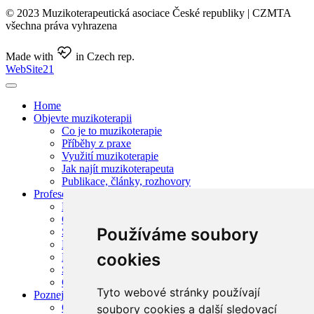
© 2023 Muzikoterapeutická asociace České republiky | CZMTA
všechna práva vyhrazena
Made with
in Czech rep.
WebSite21
Home
Objevte muzikoterapii
Co je to muzikoterapie
Příběhy z praxe
Využití muzikoterapie
Jak najít muzikoterapeuta
Publikace, články, rozhovory
Profese muzikoterapeut
Profesní členství CZMTA
Garantované členství CZMTA
Používáme soubory
Supervize muzikoterapie
Muzikoterapie v legislativě
cookies
Hledám / nabízím zaměstnání v oboru
Seznam míst pro praxi
Často kladené otázky
Tyto webové stránky používají
Poznej asociaci
O asociaci
soubory cookies a další sledovací