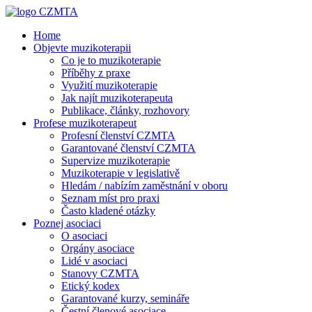
Home
Objevte muzikoterapii
Co je to muzikoterapie
Příběhy z praxe
Využití muzikoterapie
Jak najít muzikoterapeuta
Publikace, články, rozhovory
Profese muzikoterapeut
Profesní členství CZMTA
Garantované členství CZMTA
Supervize muzikoterapie
Muzikoterapie v legislativě
Hledám / nabízím zaměstnání v oboru
Seznam míst pro praxi
Často kladené otázky
Poznej asociaci
O asociaci
Orgány asociace
Lidé v asociaci
Stanovy CZMTA
Etický kodex
Garantované kurzy, semináře
Čestní členové asociace