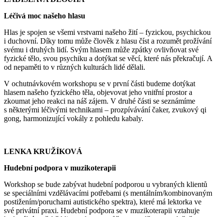
Léčivá moc našeho hlasu
Hlas je spojen se všemi vrstvami našeho žití – fyzickou, psychickou
i duchovní. Díky tomu může člověk z hlasu číst a rozumět prožívání
svému i druhých lidí. Svým hlasem může zpátky ovlivňovat své
fyzické tělo, svou psychiku a dotýkat se věcí, které nás překračují. A
od nepaměti to v různých kulturách lidé dělali.
V ochutnávkovém workshopu se v první části budeme dotýkat
hlasem našeho fyzického těla, objevovat jeho vnitřní prostor a
zkoumat jeho reakci na náš zájem. V druhé části se seznámíme
s některými léčivými technikami – prozpívávání čaker, zvukový qi
gong, harmonizující vokály z pohledu kabaly.
LENKA KRUŽÍKOVÁ
Hudební podpora v muzikoterapii
Workshop se bude zabývat hudební podporou u vybraných klientů
se speciálními vzdělávacími potřebami (s mentálním/kombinovaným
postižením/poruchami autistického spektra), které má lektorka ve
své privátní praxi. Hudební podpora se v muzikoterapii vztahuje