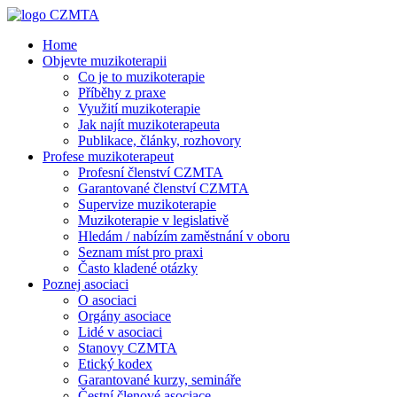
Home
Objevte muzikoterapii
Co je to muzikoterapie
Příběhy z praxe
Využití muzikoterapie
Jak najít muzikoterapeuta
Publikace, články, rozhovory
Profese muzikoterapeut
Profesní členství CZMTA
Garantované členství CZMTA
Supervize muzikoterapie
Muzikoterapie v legislativě
Hledám / nabízím zaměstnání v oboru
Seznam míst pro praxi
Často kladené otázky
Poznej asociaci
O asociaci
Orgány asociace
Lidé v asociaci
Stanovy CZMTA
Etický kodex
Garantované kurzy, semináře
Čestní členové asociace