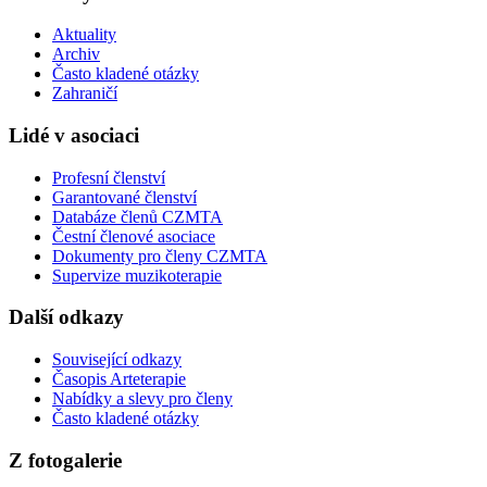
Aktuality
Archiv
Často kladené otázky
Zahraničí
Lidé v asociaci
Profesní členství
Garantované členství
Databáze členů CZMTA
Čestní členové asociace
Dokumenty pro členy CZMTA
Supervize muzikoterapie
Další odkazy
Související odkazy
Časopis Arteterapie
Nabídky a slevy pro členy
Často kladené otázky
Z fotogalerie