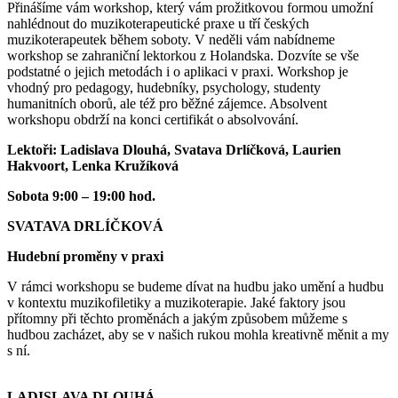
Přinášíme vám workshop, který vám prožitkovou formou umožní
nahlédnout do muzikoterapeutické praxe u tří českých
muzikoterapeutek během soboty. V neděli vám nabídneme
workshop se zahraniční lektorkou z Holandska. Dozvíte se vše
podstatné o jejich metodách i o aplikaci v praxi. Workshop je
vhodný pro pedagogy, hudebníky, psychology, studenty
humanitních oborů, ale též pro běžné zájemce. Absolvent
workshopu obdrží na konci certifikát o absolvování.
Lektoři: Ladislava Dlouhá, Svatava Drlíčková, Laurien
Hakvoort, Lenka Kružíková
Sobota 9:00 – 19:00 hod.
SVATAVA DRLÍČKOVÁ
Hudební proměny v praxi
V rámci workshopu se budeme dívat na hudbu jako umění a hudbu
v kontextu muzikofiletiky a muzikoterapie. Jaké faktory jsou
přítomny při těchto proměnách a jakým způsobem můžeme s
hudbou zacházet, aby se v našich rukou mohla kreativně měnit a my
s ní.
LADISLAVA DLOUHÁ