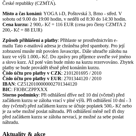
České republiky (CZMTA).
Místo a čas konání:
YOGA i-D, Poštovská 3, Brno - střed. V
sobotu od 9.00 do 19:00 hodin, v neděli od 8:30 do 14:30 hodin.
Cena kurzu:
2 900,- Kč = 116 EUR (cena pro členy CZMTA 2
200,- Kč = 88 EUR)
Způsob přihlášení a platby
: Přihlaste se prostřednictvím e-
mailu
Tato e-mailová adresa je chráněna před spamboty. Pro její
zobrazení musíte mít povolen Javascript.
. Dále uhraďte zálohu na
kurz ve výši 1.000,- Kč. Do zprávy pro příjemce uveďte své jméno
a slovo kurz. Až poté vám bude místo na kurzu rezervováno. Zbytek
platby se bude provádět těsně před konáním kurzu.
Číslo účtu pro platby v CZK
: 2101201695 / 2010
Číslo účtu pro platby v EUR
: 2701344120 / 2010
IBAN
: CZ5120100000002701344120
BIC
: FIOBCZPPXXX
Storno podmínky
: Při odhlášení dříve než 10 dní (včetně) před
začátkem kurzu se záloha vrací v plné výši. Při odhlášení 10 dní - 3
dny (včetně) před začátkem kurzu se účtuje poplatek 500,- Kč nebo
je za sebe možné poslat náhradu. Při odhlášení méně než tři dny
před začátkem kurzu se záloha nevrací, je možné za sebe poslat
náhradu.
Aktuality & akce