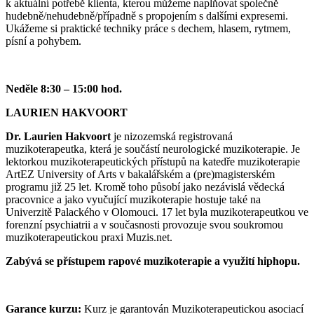
k aktuální potřebě klienta, kterou můžeme naplňovat společně
hudebně/nehudebně/případně s propojením s dalšími expresemi.
Ukážeme si praktické techniky práce s dechem, hlasem, rytmem,
písní a pohybem.
Neděle 8:30 – 15:00 hod.
LAURIEN HAKVOORT
Dr. Laurien Hakvoort
je nizozemská registrovaná
muzikoterapeutka, která je součástí neurologické muzikoterapie. Je
lektorkou muzikoterapeutických přístupů na katedře muzikoterapie
ArtEZ University of Arts v bakalářském a (pre)magisterském
programu již 25 let. Kromě toho působí jako nezávislá vědecká
pracovnice a jako vyučující muzikoterapie hostuje také na
Univerzitě Palackého v Olomouci. 17 let byla muzikoterapeutkou ve
forenzní psychiatrii a v současnosti provozuje svou soukromou
muzikoterapeutickou praxi Muzis.net.
Zabývá se přístupem rapové muzikoterapie a využití hiphopu.
Garance kurzu:
Kurz je garantován Muzikoterapeutickou asociací