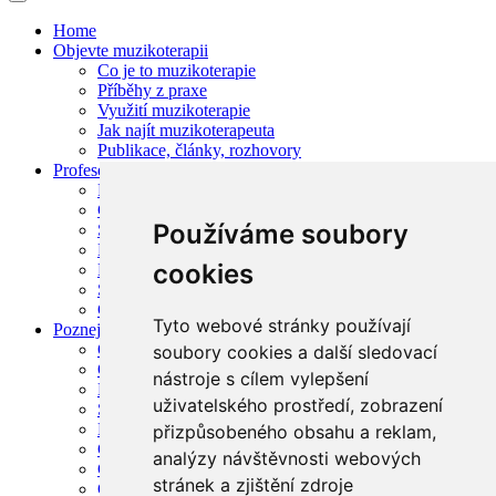
Home
Objevte muzikoterapii
Co je to muzikoterapie
Příběhy z praxe
Využití muzikoterapie
Jak najít muzikoterapeuta
Publikace, články, rozhovory
Profese muzikoterapeut
Profesní členství CZMTA
Garantované členství CZMTA
Používáme soubory
Supervize muzikoterapie
Muzikoterapie v legislativě
cookies
Hledám / nabízím zaměstnání v oboru
Seznam míst pro praxi
Často kladené otázky
Tyto webové stránky používají
Poznej asociaci
O asociaci
soubory cookies a další sledovací
Orgány asociace
nástroje s cílem vylepšení
Lidé v asociaci
uživatelského prostředí, zobrazení
Stanovy CZMTA
Etický kodex
přizpůsobeného obsahu a reklam,
Garantované kurzy, semináře
analýzy návštěvnosti webových
Čestní členové asociace
stránek a zjištění zdroje
CHCI VSTOUPIT DO ASOCIACE