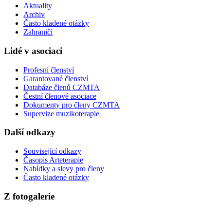
Aktuality
Archiv
Často kladené otázky
Zahraničí
Lidé v asociaci
Profesní členství
Garantované členství
Databáze členů CZMTA
Čestní členové asociace
Dokumenty pro členy CZMTA
Supervize muzikoterapie
Další odkazy
Související odkazy
Časopis Arteterapie
Nabídky a slevy pro členy
Často kladené otázky
Z fotogalerie