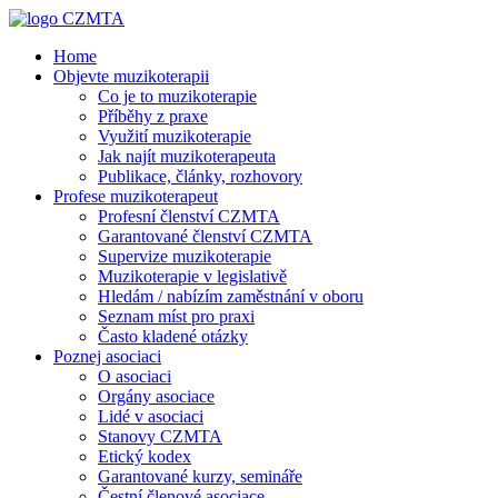
Home
Objevte muzikoterapii
Co je to muzikoterapie
Příběhy z praxe
Využití muzikoterapie
Jak najít muzikoterapeuta
Publikace, články, rozhovory
Profese muzikoterapeut
Profesní členství CZMTA
Garantované členství CZMTA
Supervize muzikoterapie
Muzikoterapie v legislativě
Hledám / nabízím zaměstnání v oboru
Seznam míst pro praxi
Často kladené otázky
Poznej asociaci
O asociaci
Orgány asociace
Lidé v asociaci
Stanovy CZMTA
Etický kodex
Garantované kurzy, semináře
Čestní členové asociace