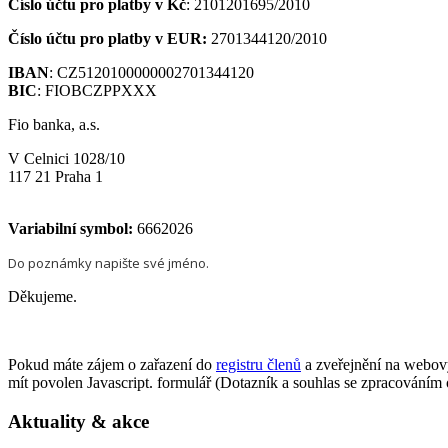
Číslo účtu pro platby v Kč
: 2101201695/2010
Číslo účtu pro platby v EUR:
2701344120/2010
IBAN
: CZ5120100000002701344120
BIC
: FIOBCZPPXXX
Fio banka, a.s.
V Celnici 1028/10
117 21 Praha 1
Variabilní symbol:
6662026
Do poznámky napište své jméno.
Děkujeme.
Pokud máte zájem o zařazení do
registru členů
a zveřejnění na webov
mít povolen Javascript.
formulář (Dotazník a souhlas se zpracováním 
Aktuality & akce