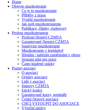
Home
Objevte muzikoterapii
Co je to muzikoterapie
Příběhy z praxe
Využití muzikoterapie
Jak najít muzikoterapeuta
Publikace, články, rozhovory
Profese muzikoterapeut
Profesní členství CZMTA
Garantované členství CZMTA
Supervize muzikoterapie
Muzikoterapie v legislativě
Hledám / nabízím zaměstnání v oboru
Seznam míst pro praxi
Často kladené otázky
Poznej asociaci
O asociaci
Orgány asociace
Lidé v asociaci
Stanovy CZMTA
Etický kodex
Garantované kurzy, semináře
Čestní členové asociace
CHCI VSTOUPIT DO ASOCIACE
Výroční zprávy